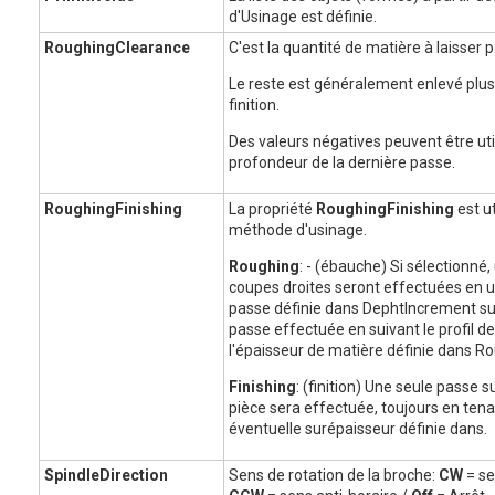
d'Usinage est définie.
RoughingClearance
C'est la quantité de matière à laisser p
Le reste est généralement enlevé plus 
finition.
Des valeurs négatives peuvent être ut
profondeur de la dernière passe.
RoughingFinishing
La propriété
RoughingFinishing
est ut
méthode d'usinage.
Roughing
: - (ébauche) Si sélectionné
coupes droites seront effectuées en ut
passe définie dans DephtIncrement sui
passe effectuée en suivant le profil de 
l'épaisseur de matière définie dans R
Finishing
: (finition) Une seule passe s
pièce sera effectuée, toujours en ten
éventuelle surépaisseur définie dans.
SpindleDirection
Sens de rotation de la broche:
CW
= se