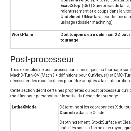
ConstantVelocity
: Vitesse constante
ExactStop
: (G61) Suivi précis de la tra
ralentissement et à coups dans la vite
Undefined
: Utilise la valeur définie d
usinage (dossier machining)
WorkPlane
Doit toujours être défini sur XZ pou
tournage.
Post-processeur
Trois exemples de post processeurs spécifiques au tournage sont
Mach3-Turn-CV (Mach3 + définitions pour CutViewer) et EMC-Turn
nécessiter des modifications pour être adaptés à la configuration 
Cette section décrit certaines propriétés du post processeur qu'il 
modifier pour personnaliser la sortie du Gcode de tournage.
LatheXMode
Détermine si les coordonnées X du tour
Diamètre
dans le Gcode.
DepthIncrement, StockSurface et Clea
spécifiés sous la forme d'un rayon,
que