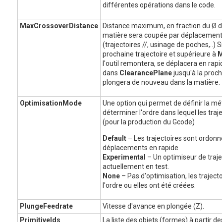
différentes opérations dans le code.
MaxCrossoverDistance
Distance maximum, en fraction du Ø de l
matière sera coupée par déplacement ho
(trajectoires //, usinage de poches,..) S
prochaine trajectoire et supérieure à
M
l'outil remontera, se déplacera en rapi
dans
ClearancePlane
jusqu'à la proch
plongera de nouveau dans la matière.
OptimisationMode
Une option qui permet de définir la mé
déterminer l'ordre dans lequel les tra
(pour la production du Gcode)
Default
– Les trajectoires sont ordonn
déplacements en rapide
Experimental
– Un optimiseur de traje
actuellement en test.
None
– Pas d'optimisation, les trajec
l'ordre ou elles ont été créées.
PlungeFeedrate
Vitesse d'avance en plongée (Z).
PrimitiveIds
La liste des objets (formes) à partir d