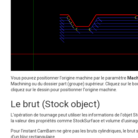
Vous pouvez positionner l'origine machine par le paramètre
Mach
Machining ou du dossier part (groupe) supérieur. Cliquez sur le b
cliquez sur le dessin pour positionner l'origine machine.
Le brut (Stock object)
L'opération de tournage peut utiliser les informations de l'objet S
la valeur des propriétés comme StockSurface et volume d'usinag
Pour l'instant CamBam ne gère pas les bruts cylindriques, le brut
d'un bloc rectangulaire.