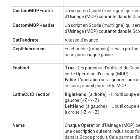
CustomMOPFooter
Un script en Gcode (multiligne) qui ser
d'Usinage (MOP) courante dans le Gco
CustomMOPHeader
Un script en Gcode (multiligne) qui ser
d'Usinage (MOP) courante dans le Gco
CutFeedrate
Vitesse d'avance
DepthIncrement
En ébauche (roughing) c'est la prof
prise pour chaque passe.
Enabled
True
: Des parcours d'outils et du Gco
cette Opération d'usinage(MOP)
False
: L'opération sera ignorée, aucu
ne sera produit pour cette MOP
LatheCutDirection
RightHand
: (à droite) – L'outil coupe
gauche (+Z -> -Z)
LeftHand
: (à gauche) – L'outil coupe
à droite (-Z -> +Z)
Name
Chaque Opération d'Usinage (MOP) pe
une description qui sera inclus sous
dans le Gcode produit. Cela permet d'id