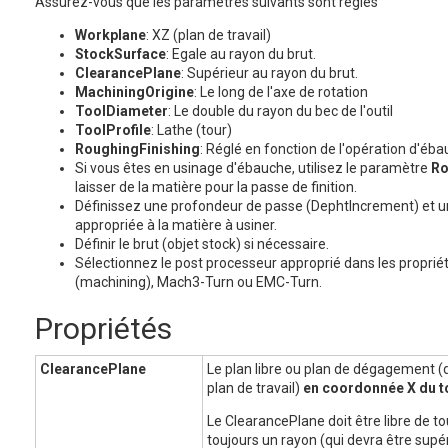
Assurez-vous que les paramètres suivants sont réglés
Workplane
: XZ (plan de travail)
StockSurface
: Egale au rayon du brut.
ClearancePlane
: Supérieur au rayon du brut.
MachiningOrigine
: Le long de l'axe de rotation
ToolDiameter
: Le double du rayon du bec de l'outil
ToolProfile
: Lathe (tour)
RoughingFinishing
: Réglé en fonction de l'opération d'ébau
Si vous êtes en usinage d'ébauche, utilisez le paramètre
Ro
laisser de la matière pour la passe de finition.
Définissez une profondeur de passe (DephtIncrement) et u
appropriée à la matière à usiner.
Définir le brut (objet stock) si nécessaire.
Sélectionnez le post processeur approprié dans les proprié
(machining), Mach3-Turn ou EMC-Turn.
Propriétés
ClearancePlane
Le plan libre ou plan de dégagement (
plan de travail)
en coordonnée X du t
Le ClearancePlane doit être libre de to
toujours un rayon (qui devra être supér