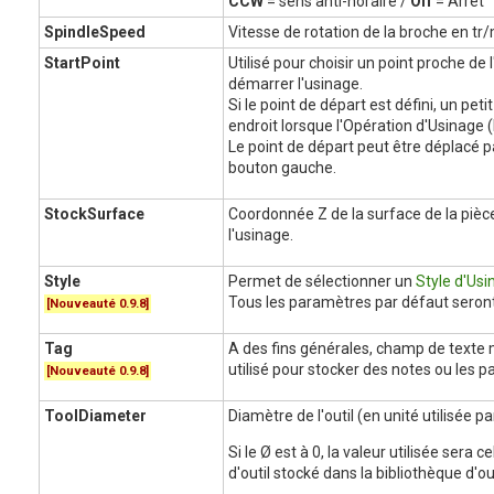
CCW
= sens anti-horaire /
Off
= Arrêt
SpindleSpeed
Vitesse de rotation de la broche en tr/
StartPoint
Utilisé pour choisir un point proche de 
démarrer l'usinage.
Si le point de départ est défini, un peti
endroit lorsque l'Opération d'Usinage 
Le point de départ peut être déplacé pa
bouton gauche.
StockSurface
Coordonnée Z de la surface de la piè
l'usinage.
Style
Permet de sélectionner un
Style d'Us
Tous les paramètres par défaut seront 
[Nouveauté 0.9.8]
Tag
A des fins générales, champ de texte m
utilisé pour stocker des notes ou les 
[Nouveauté 0.9.8]
ToolDiameter
Diamètre de l'outil (en unité utilisée pa
Si le Ø est à 0, la valeur utilisée sera 
d'outil stocké dans la bibliothèque d'ou