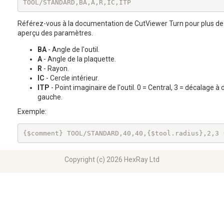
TOOL/STANDARD,BA,A,R,IC,ITP
Référez-vous à la documentation de CutViewer Turn pour plus de dé
aperçu des paramètres.
BA
- Angle de l'outil.
A
- Angle de la plaquette.
R
- Rayon.
IC
- Cercle intérieur.
ITP
- Point imaginaire de l'outil. 0 = Central, 3 = décalage à 
gauche.
Exemple:
{$comment} TOOL/STANDARD,40,40,{$tool.radius},2,3 
Copyright (c) 2026 HexRay Ltd