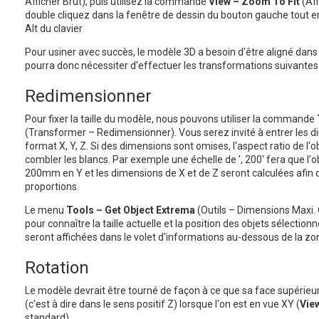
Afficher Brut), puis utilisez la commande
View – Zoom To Fit
(Aff
double cliquez dans la fenêtre de dessin du bouton gauche tout e
Alt du clavier
Pour usiner avec succès, le modèle 3D a besoin d'être aligné dans
pourra donc nécessiter d'effectuer les transformations suivantes
Redimensionner
Pour fixer la taille du modèle, nous pouvons utiliser la commande
(Transformer – Redimensionner). Vous serez invité à entrer les d
format X, Y, Z. Si des dimensions sont omises, l'aspect ratio de l'ob
combler les blancs. Par exemple une échelle de ', 200' fera que l'o
200mm en Y et les dimensions de X et de Z seront calculées afin 
proportions.
Le menu
Tools – Get Object Extrema
(Outils – Dimensions Maxi. O
pour connaître la taille actuelle et la position des objets sélectio
seront affichées dans le volet d'informations au-dessous de la zo
Rotation
Le modèle devrait être tourné de façon à ce que sa face supérieure
(c'est à dire dans le sens positif Z) lorsque l'on est en vue XY (
View
standard).