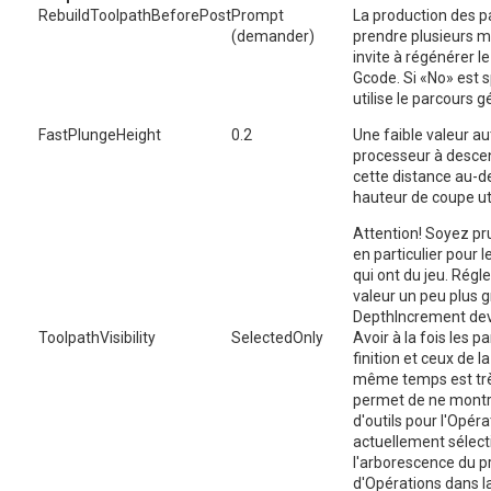
RebuildToolpathBeforePost
Prompt
La production des p
(demander)
prendre plusieurs m
invite à régénérer l
Gcode. Si «No» est s
utilise le parcours
FastPlungeHeight
0.2
Une faible valeur au
processeur à descen
cette distance au-d
hauteur de coupe uti
Attention! Soyez pr
en particulier pour 
qui ont du jeu. Rég
valeur un peu plus 
DepthIncrement devra
ToolpathVisibility
SelectedOnly
Avoir à la fois les 
finition et ceux de l
même temps est trè
permet de ne montr
d'outils pour l'Opér
actuellement sélec
l'arborescence du pr
d'Opérations dans la