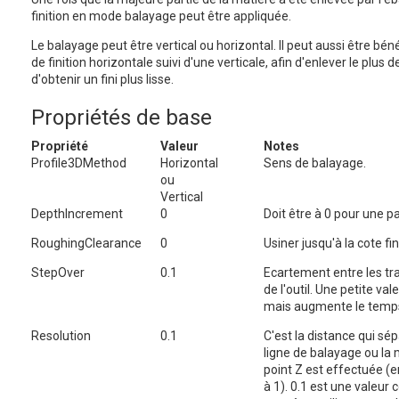
finition en mode balayage peut être appliquée.
Le balayage peut être vertical ou horizontal. Il peut aussi être bé
de finition horizontale suivi d'une verticale, afin d'enlever le plus d
d'obtenir un fini plus lisse.
Propriétés de base
Propriété
Valeur
Notes
Profile3DMethod
Horizontal
Sens de balayage.
ou
Vertical
DepthIncrement
0
Doit être à 0 pour une pa
RoughingClearance
0
Usiner jusqu'à la cote fin
StepOver
0.1
Ecartement entre les tra
de l'outil. Une petite val
mais augmente le temps
Resolution
0.1
C'est la distance qui sé
ligne de balayage ou la
point Z est effectuée (en
à 1). 0.1 est une valeur