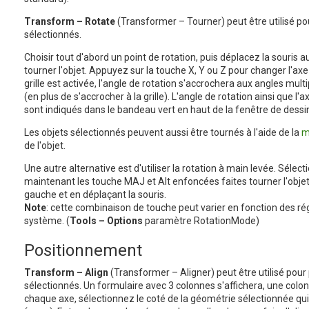
Transform – Rotate
(Transformer – Tourner) peut être utilisé pou
sélectionnés.
Choisir tout d'abord un point de rotation, puis déplacez la souris a
tourner l'objet. Appuyez sur la touche X, Y ou Z pour changer l'axe 
grille est activée, l'angle de rotation s'accrochera aux angles mult
(en plus de s'accrocher à la grille). L'angle de rotation ainsi que l'a
sont indiqués dans le bandeau vert en haut de la fenêtre de dessi
Les objets sélectionnés peuvent aussi être tournés à l'aide de la
m
de l'objet.
Une autre alternative est d'utiliser la rotation à main levée. Sélect
maintenant les touche MAJ et Alt enfoncées faites tourner l'obje
gauche et en déplaçant la souris.
Note
: cette combinaison de touche peut varier en fonction des r
système. (
Tools – Options
paramètre RotationMode)
Positionnement
Transform – Align
(Transformer – Aligner) peut être utilisé pour 
sélectionnés. Un formulaire avec 3 colonnes s'affichera, une colo
chaque axe, sélectionnez le coté de la géométrie sélectionnée qui