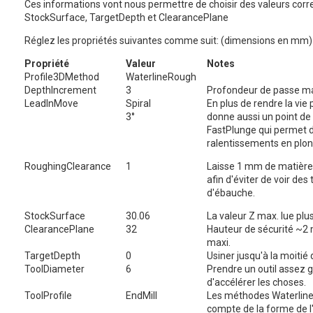
Ces informations vont nous permettre de choisir des valeurs corr
StockSurface, TargetDepth et ClearancePlane
Réglez les propriétés suivantes comme suit: (dimensions en mm)
Propriété
Valeur
Notes
Profile3DMethod
WaterlineRough
DepthIncrement
3
Profondeur de passe ma
LeadInMove
Spiral
En plus de rendre la vie pl
3°
donne aussi un point de 
FastPlunge qui permet d
ralentissements en plo
RoughingClearance
1
Laisse 1 mm de matière p
afin d'éviter de voir des
d'ébauche.
StockSurface
30.06
La valeur Z max. lue plu
ClearancePlane
32
Hauteur de sécurité ~2
maxi.
TargetDepth
0
Usiner jusqu'à la moitié 
ToolDiameter
6
Prendre un outil assez g
d'accélérer les choses.
ToolProfile
EndMill
Les méthodes Waterline
compte de la forme de l'