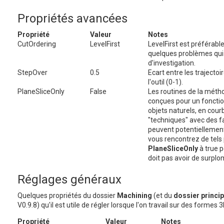
Propriétés avancées
Propriété
Valeur
Notes
CutOrdering
LevelFirst
LevelFirst est préférabl
quelques problèmes qui
d'investigation.
StepOver
0.5
Ecart entre les trajectoi
l'outil (0-1).
PlaneSliceOnly
False
Les routines de la mét
conçues pour un foncti
objets naturels, en cou
"techniques" avec des f
peuvent potentiellement
vous rencontrez de tels
PlaneSliceOnly
à true p
doit pas avoir de surplo
Réglages généraux
Quelques propriétés du dossier
Machining
(et du
dossier princip
V0.9.8) qu'il est utile de régler lorsque l'on travail sur des formes 3
Propriété
Valeur
Notes